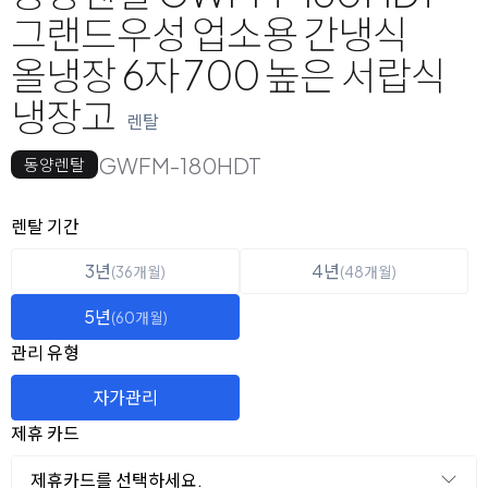
그랜드우성 업소용 간냉식
올냉장 6자 700 높은 서랍식
냉장고
렌탈
GWFM-180HDT
동양렌탈
옵션 선택
렌탈 선택
렌탈 기간
3년
4년
(36개월)
(48개월)
5년
(60개월)
관리 유형
자가관리
제휴 카드
제휴카드를 선택하세요.