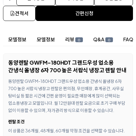
견적서
간편신청
상세 정보
모델정보
모델정보
리뷰
Q&A
FAQ
0
0
동양렌탈 GWFM-180HDT 그랜드우성 업소용
간냉식 올냉장 6자 700 높은 서랍식 냉장고 렌탈 안내
동양렌탈 GWFM-180HDT 그랜드우성 업소용 간냉식 올냉장 6자
700 높은 서랍식 냉장고 렌탈은 편의점, 무인매장, 휴게공간, 사무실
탕비실 등 짧은 시간에 간편 운영이 필요한 매장에게 많이 선택되는
업소용냉장고 모델입니다. 월 12만원대 렌탈 요금으로 초기 구매 부담
없이 이용할 수 있으며, 자가관리 방식으로 이용할 수 있습니다.
렌탈 조건
이 상품은 36개월, 48개월, 60개월 약정 조건을 선택할 수 있습니다.