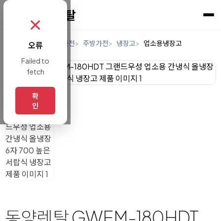
✗
홈
렌탈
디지털/가전
주방가전
냉장고
업소용냉장고
오류
Failed to
fetch
확
인
동양렌탈 GWFM-180HDT