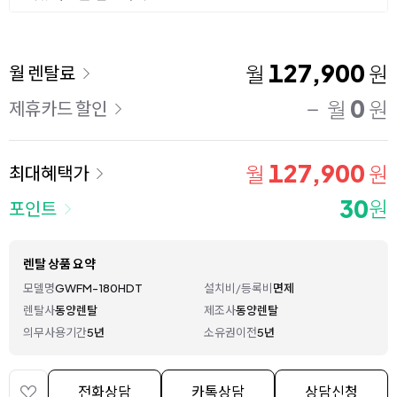
이용 요금
127,900
월
원
월 렌탈료
0
월
원
제휴카드 할인
127,900
월
원
최대혜택가
30
원
포인트
렌탈 상품 요약
모델명
GWFM-180HDT
설치비/등록비
면제
렌탈사
동양렌탈
제조사
동양렌탈
의무사용기간
5년
소유권이전
5년
전화상담
카톡상담
상담신청