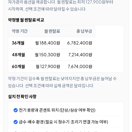
자가관리 옵션을 제공합니다. 월 렌탈료는 최저 127,900원부터
시작하며, 선택 조건에 따라 달라질 수 있습니다.
약정별 월 렌탈료 비교
약정 기간
월 렌탈료
총 납부금
36개월
월 188,400원
6,782,400원
48개월
월 150,300원
7,214,400원
60개월
월 127,900원
7,674,000원
약정 기간이 길수록 월 렌탈료는 낮아지지만 총 납부금은 늘어날 수
있습니다. 선택 조건에 따라 실제 금액은 달라집니다.
설치 전 확인 사항
전기 용량과 콘센트 위치 (단상/삼상 여부 확인)
급수·배수 환경 (필요 시 정수기·조리기 연결 가능 여부)