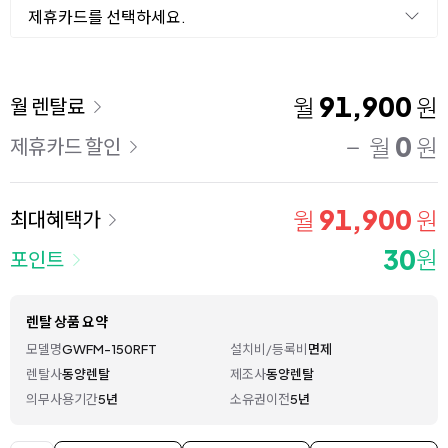
제휴카드를 선택하세요.
이용 요금
91,900
월
원
월 렌탈료
0
월
원
제휴카드 할인
91,900
월
원
최대혜택가
30
원
포인트
렌탈 상품 요약
모델명
GWFM-150RFT
설치비/등록비
면제
렌탈사
동양렌탈
제조사
동양렌탈
의무사용기간
5년
소유권이전
5년