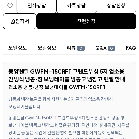
전화상담
카톡상담
상담신청
견적서
간편신청
상세 정보
모델정보
모델정보
리뷰
Q&A
FAQ
0
0
동양렌탈 GWFM-150RFT 그랜드우성 5자 업소용
간냉식 냉동·장 보냉테이블 냉동고 냉장고 렌탈 안내
업소용 냉동·냉장 보냉테이블 GWFM-150RFT
냉동과 냉장 보관을 함께 지원하는 5자 규격의 업소용 간냉식
보냉테이블입니다.
동양렌탈 GWFM-150RFT 그랜드우성 5자 업소용 간냉식 냉동·장
보냉테이블 냉동고 냉장고 렌탈은 편의점, 무인매장, 휴게공간, 사무실
탕비실 등 짧은 시간에 간편 운영이 필요한 매장에게 많이 선택되는