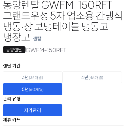
동양렌탈 GWFM-150RFT
그랜드우성 5자 업소용 간냉식
냉동·장 보냉테이블 냉동고
냉장고
렌탈
GWFM-150RFT
동양렌탈
옵션 선택
렌탈 선택
렌탈 기간
3년
4년
(36개월)
(48개월)
5년
(60개월)
관리 유형
자가관리
제휴 카드