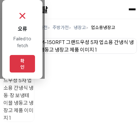
✗
홈
렌탈
디지털/가전
주방가전
냉장고
업소용냉장고
오류
Failed to
fetch
확
인