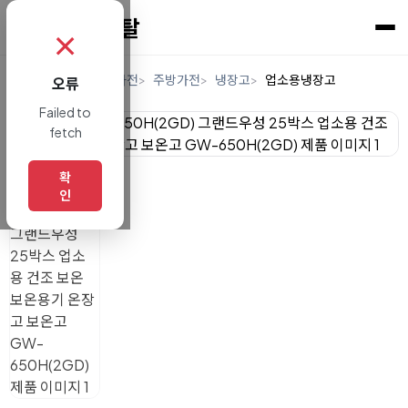
✗
홈
렌탈
디지털/가전
주방가전
냉장고
업소용냉장고
오류
Failed to
fetch
확
인