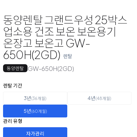
동양렌탈 그랜드우성 25박스
업소용 건조 보온 보온용기
온장고 보온고 GW-
650H(2GD)
렌탈
GW-650H(2GD)
동양렌탈
옵션 선택
렌탈 선택
렌탈 기간
3년
4년
(36개월)
(48개월)
5년
(60개월)
관리 유형
자가관리