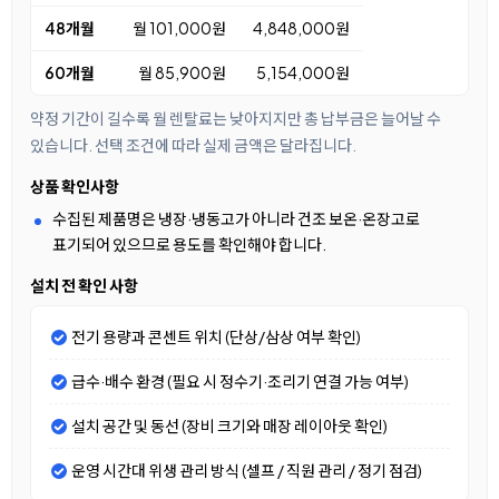
48개월
월 101,000원
4,848,000원
60개월
월 85,900원
5,154,000원
약정 기간이 길수록 월 렌탈료는 낮아지지만 총 납부금은 늘어날 수
있습니다. 선택 조건에 따라 실제 금액은 달라집니다.
상품 확인사항
수집된 제품명은 냉장·냉동고가 아니라 건조 보온·온장고로
표기되어 있으므로 용도를 확인해야 합니다.
설치 전 확인 사항
전기 용량과 콘센트 위치 (단상/삼상 여부 확인)
급수·배수 환경 (필요 시 정수기·조리기 연결 가능 여부)
설치 공간 및 동선 (장비 크기와 매장 레이아웃 확인)
운영 시간대 위생 관리 방식 (셀프 / 직원 관리 / 정기 점검)