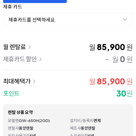
제휴 카드
제휴카드를 선택하세요.
이용 요금
85,900
월
원
월 렌탈료
0
월
원
제휴카드 할인
85,900
월
원
최대혜택가
30
원
포인트
렌탈 상품 요약
모델명
GW-650H(2GD)
설치비/등록비
면제
렌탈사
동양렌탈
제조사
동양렌탈
의무사용기간
5년
소유권이전
5년