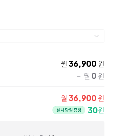
36,900
월
원
0
월
원
36,900
월
원
30
원
설치 당일 증정