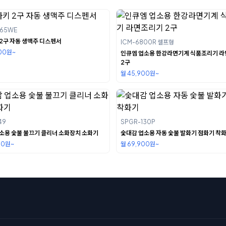
S65WE
2구 자동 생맥주 디스펜서
ICM-6800R 셀프형
900원~
인큐엠 업소용 한강라면기계 식품조리기 
2구
월 45,900원~
49
SPGR-130P
소용 숯불 불끄기 클리너 소화장치 소화기
숯대감 업소용 자동 숯불 발화기 점화기 착
00원~
월 69,900원~