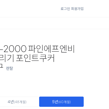
로그인
회원가입
H-2000 파인에프엔비
리기 포인트쿠커
구
렌탈
4년
5년
(48개월)
(60개월)