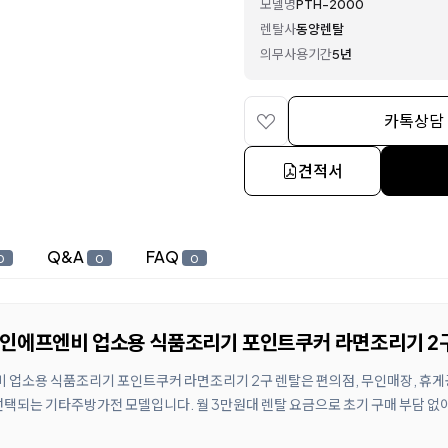
모델명
PTH-2000
렌탈사
동양렌탈
의무사용기간
5년
카톡상담
견적서
Q&A
FAQ
0
0
0
 파인에프엔비 업소용 식품조리기 포인트쿠커 라면조리기 2
비 업소용 식품조리기 포인트쿠커 라면조리기 2구 렌탈은 편의점, 무인매장, 휴게
선택되는 기타주방가전 모델입니다. 월 3만원대 렌탈 요금으로 초기 구매 부담 없이