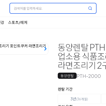
건강
스포츠/레저
동양렌탈 PT
업소용 식품조
라면조리기 2
PTH-2000
동양렌탈
옵션 선택
렌탈 선택
렌탈 기간
3년
(36개월)