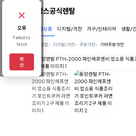
✗
오류
전체상품
디지털/가전
가구/인테리어
생활/
Failed to
fetch
홈
렌탈
디지털/가전
주방가전
기타주방가전
확
인