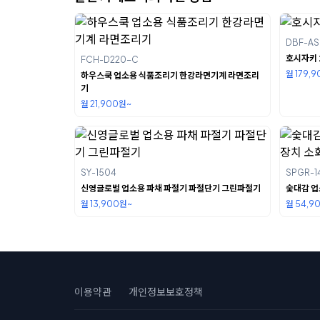
DBF-A
호시자키 
FCH-D220-C
월 179,
하우스쿡 업소용 식품조리기 한강라면기계 라면조리
기
월 21,900원~
SY-1504
SPGR-1
신영글로벌 업소용 파채 파절기 파절단기 그린파절기
숯대감 업
월 13,900원~
월 54,9
이용약관
개인정보보호정책