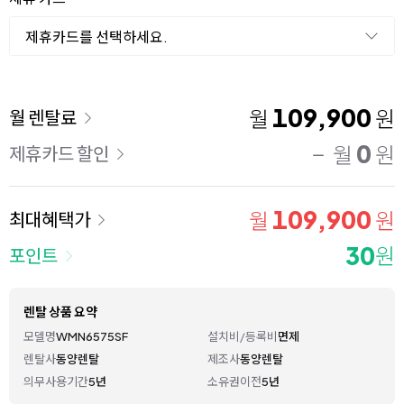
제휴카드를 선택하세요.
이용 요금
109,900
월
원
월 렌탈료
0
월
원
제휴카드 할인
109,900
월
원
최대혜택가
30
원
포인트
렌탈 상품 요약
모델명
WMN6575SF
설치비/등록비
면제
렌탈사
동양렌탈
제조사
동양렌탈
의무사용기간
5년
소유권이전
5년