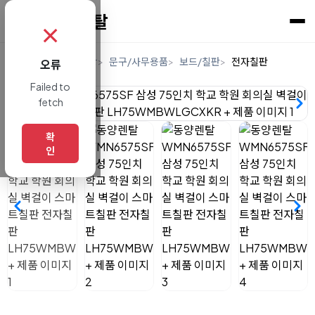
✗
홈
렌탈
생활/건강
문구/사무용품
보드/칠판
전자칠판
오류
Failed to
fetch
확
인