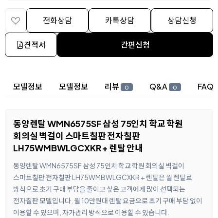
전화상담
카톡상담
상담신청
견적서
간편신청
상세 정보
모델정보
모델정보
리뷰
Q&A
FAQ
0
0
동양렌탈 WMN6575SF 삼성 75인치 학교 학원
회의실 벽걸이 스마트칠판 전자칠판
LH75WMBWLGCXKR + 렌탈 안내
동양렌탈 WMN6575SF 삼성 75인치 학교 학원 회의실 벽걸이
스마트칠판 전자칠판 LH75WMBWLGCXKR + 렌탈은 월 렌탈료
방식으로 초기 구매 부담을 줄이고 싶은 고객에게 많이 선택되는
전자칠판 모델입니다. 월 10만원대 렌탈 요금으로 초기 구매 부담 없이
이용할 수 있으며, 자가관리 방식으로 이용할 수 있습니다.