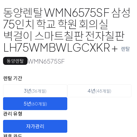
동양렌탈 WMN6575SF 삼성
75인치 학교 학원 회의실
벽걸이 스마트칠판 전자칠판
LH75WMBWLGCXKR +
렌탈
WMN6575SF
동양렌탈
옵션 선택
렌탈 선택
렌탈 기간
3년
4년
(36개월)
(48개월)
5년
(60개월)
관리 유형
자가관리
제휴 카드