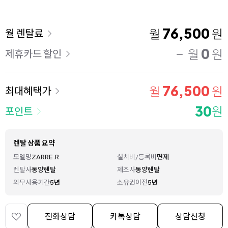
이용 요금
76,500
월
원
월 렌탈료
0
월
원
제휴카드 할인
76,500
월
원
최대혜택가
30
원
포인트
렌탈 상품 요약
모델명
ZARRE.R
설치비/등록비
면제
렌탈사
동양렌탈
제조사
동양렌탈
의무사용기간
5년
소유권이전
5년
전화상담
카톡상담
상담신청