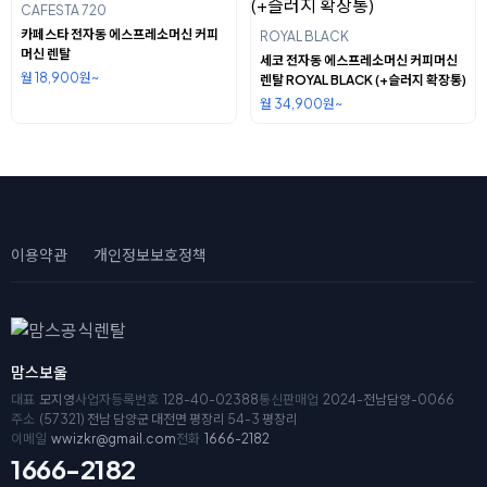
CAFESTA 720
카페스타 전자동 에스프레소머신 커피
ROYAL BLACK
머신 렌탈
세코 전자동 에스프레소머신 커피머신
월 18,900원~
렌탈 ROYAL BLACK (+슬러지 확장통)
월 34,900원~
이용약관
개인정보보호정책
맘스보울
대표
모지영
사업자등록번호
128-40-02388
통신판매업
2024-전남담양-0066
주소
(57321) 전남 담양군 대전면 평장리 54-3 평장리
이메일
wwizkr@gmail.com
전화
1666-2182
1666-2182