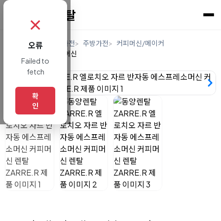
✗
홈
렌탈
디지털/가전
주방가전
커피머신/메이커
오류
업소용에스프레소머신
Failed to
fetch
확
인