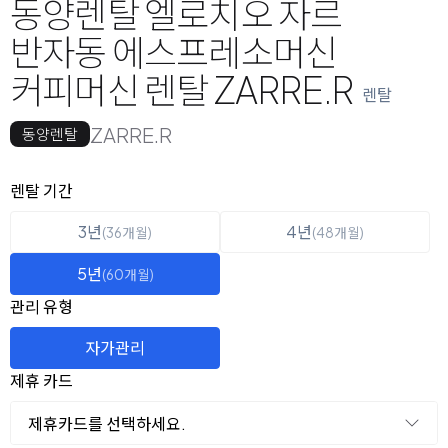
동양렌탈 엘로치오 자르
반자동 에스프레소머신
커피머신 렌탈 ZARRE.R
렌탈
ZARRE.R
동양렌탈
옵션 선택
렌탈 선택
렌탈 기간
3년
4년
(36개월)
(48개월)
5년
(60개월)
관리 유형
자가관리
제휴 카드
제휴카드를 선택하세요.