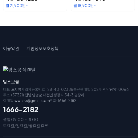
월 21,900원~
월 18,900원~
이용약관
개인정보보호정책
맘스보울
대표
모지영
사업자등록번호
128-40-02388
통신판매업
2024-전남담양-0066
주소
(57321) 전남 담양군 대전면 평장리 54-3 평장리
이메일
wwizkr@gmail.com
전화
1666-2182
1666-2182
평일 09:00 ~ 18:00
토요일/일요일/공휴일 휴무