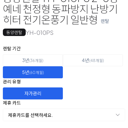
예네 천정형 동파방지 난방기
히터 전기온풍기 일반형
렌탈
YH-010PS
동양렌탈
옵션 선택
렌탈 선택
렌탈 기간
3년
4년
(36개월)
(48개월)
5년
(60개월)
관리 유형
자가관리
제휴 카드
제휴카드를 선택하세요.