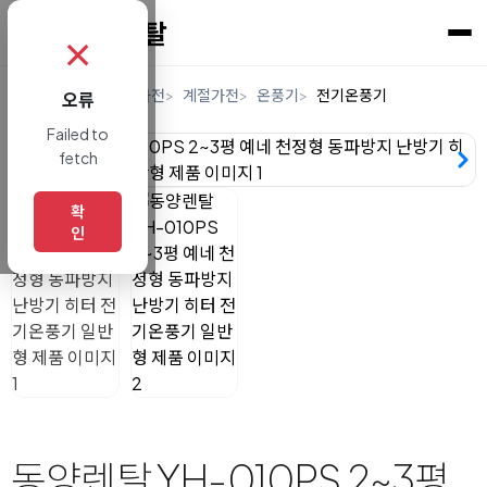
✗
홈
렌탈
디지털/가전
계절가전
온풍기
전기온풍기
오류
Failed to
fetch
확
인
동양렌탈 YH-010PS 2~3평