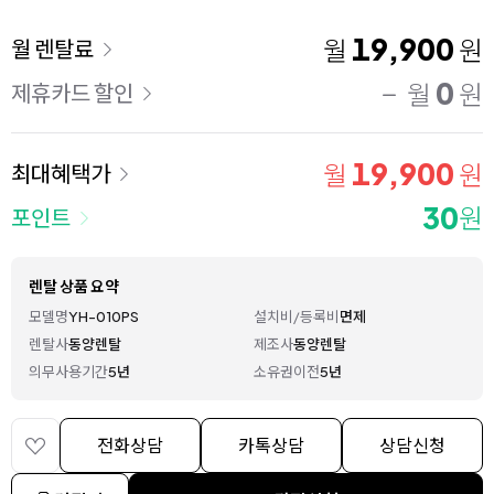
이용 요금
19,900
월
원
월 렌탈료
0
월
원
제휴카드 할인
19,900
월
원
최대혜택가
30
원
포인트
렌탈 상품 요약
모델명
YH-010PS
설치비/등록비
면제
렌탈사
동양렌탈
제조사
동양렌탈
의무사용기간
5년
소유권이전
5년
전화상담
카톡상담
상담신청