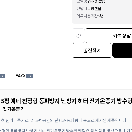
모델명
YH-012SS
렌탈사
동양렌탈
의무사용기간
5년
카톡상담
견적서
FAQ
0
0
2~3평 예네 천정형 동파방지 난방기 히터 전기온풍기 방수형
방지 전기온풍기
수형 전기온풍기로, 2~3평 공간의 난방과 동파 방지 용도로 제시된 제품입니다.
네 천정형 동파방지 난방기 히터 전기온풍기 방수형 렌탈은 월 렌탈료 방식으로 초기