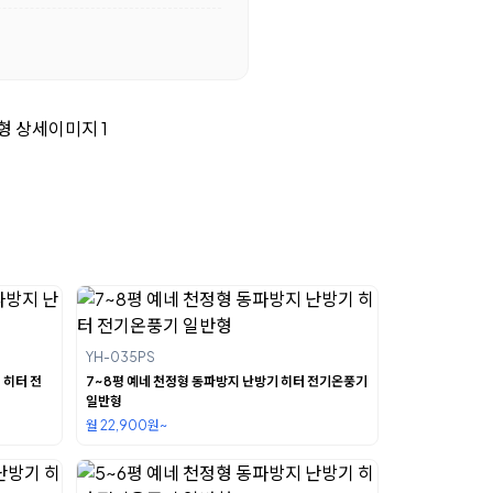
YH-035PS
 히터 전
7~8평 예네 천정형 동파방지 난방기 히터 전기온풍기
일반형
월 22,900원~