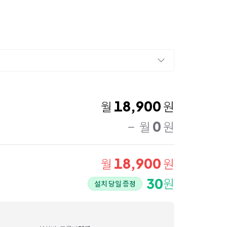
18,900
월
원
0
월
원
18,900
월
원
30
원
설치 당일 증정