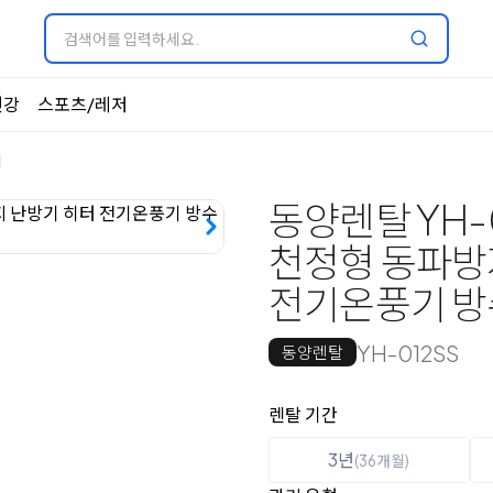
건강
스포츠/레저
기
동양렌탈 YH-0
천정형 동파방
전기온풍기 
YH-012SS
동양렌탈
옵션 선택
렌탈 선택
렌탈 기간
3년
(36개월)