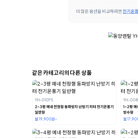
더 많은 옵션을 비교하려면
전기온풍
같은 카테고리의 다른 상품
YH-010PS
YH-008
2~3평 예네 천정형 동파방지 난방기 히터 전기온풍기
1~2평 
일반형
방수형
월 19,900원~
월 17,9