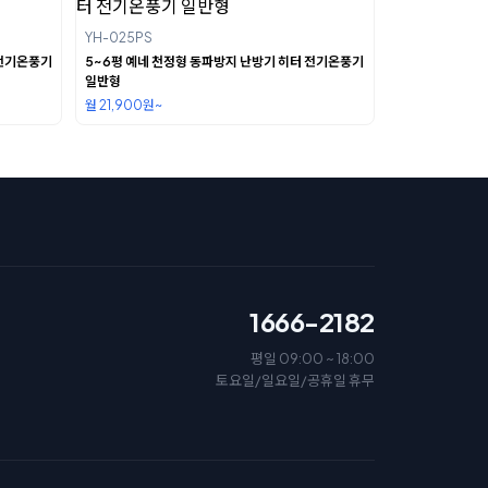
YH-025PS
 전기온풍기
5~6평 예네 천정형 동파방지 난방기 히터 전기온풍기
일반형
월 21,900원~
1666-2182
평일 09:00 ~ 18:00
토요일/일요일/공휴일 휴무