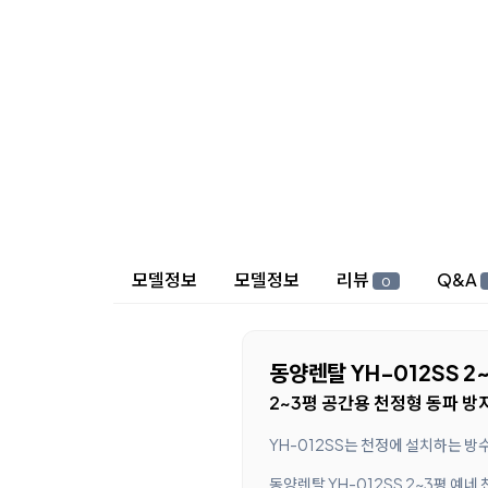
상세 정보
모델정보
모델정보
리뷰
Q&A
0
동양렌탈 YH-012SS 
2~3평 공간용 천정형 동파 
YH-012SS는 천정에 설치하는 방
동양렌탈 YH-012SS 2~3평 예