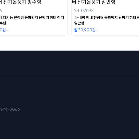
V
YH-020PS
예네 다기능 천정형 동파방지 난방기 히터 전기
4~5평 예네 천정형 동파방지 난방기 히터
방수형
일반형
00원~
월 20,900원~
남담양-0066