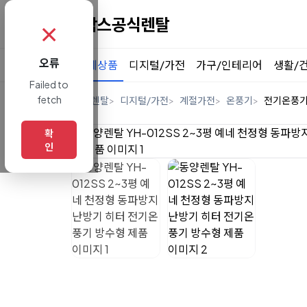
✗
오류
전체상품
디지털/가전
가구/인테리어
생활/
Failed to
fetch
홈
렌탈
디지털/가전
계절가전
온풍기
전기온풍
확
인