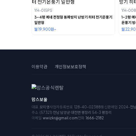
YH-015PS
YH-008
3~4평 예네 천정형 동파방지 난방기 히터 전기온풍기
1~2평 
일반형
온풍기 
월 19,900원~
월 22,9
이용약관
개인정보보호정책
맘스보울
대표
모지영
사업자등록번호
128-40-02388
통신판매업
2024-전
주소
(57321) 전남 담양군 대전면 평장리 54-3 평장리
이메일
wwizkr@gmail.com
전화
1666-2182