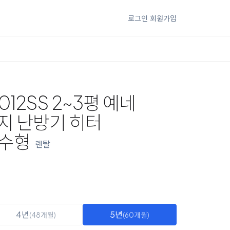
로그인
회원가입
12SS 2~3평 예네
지 난방기 히터
방수형
렌탈
4년
5년
(48개월)
(60개월)