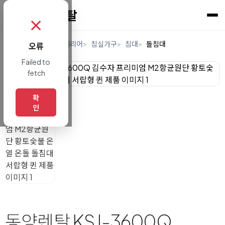
✗
홈
렌탈
가구/인테리어
침실가구
침대
돌침대
오류
Failed to
fetch
확
인
동양렌탈 KSJ-3600Q