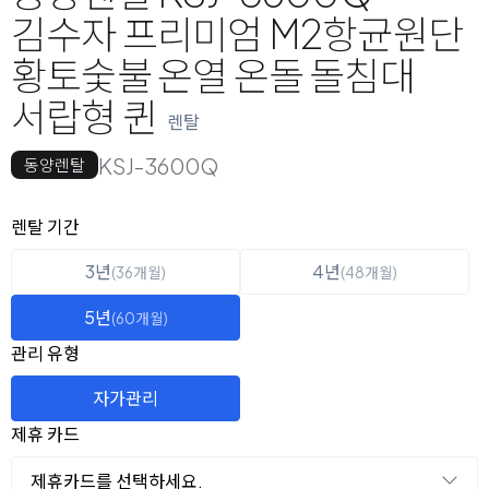
김수자 프리미엄 M2항균원단
황토숯불 온열 온돌 돌침대
서랍형 퀸
렌탈
KSJ-3600Q
동양렌탈
옵션 선택
렌탈 선택
렌탈 기간
3년
4년
(36개월)
(48개월)
5년
(60개월)
관리 유형
자가관리
제휴 카드
제휴카드를 선택하세요.