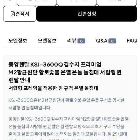
견적서
간편신청
상세 정보
모델정보
모델정보
리뷰
Q&A
FAQ
0
0
동양렌탈 KSJ-3600Q 김수자 프리미엄
M2항균원단 황토숯불 온열 온돌 돌침대 서랍형 퀸
렌탈 안내
서랍형 프레임을 적용한 퀸 규격 온열 돌침대
KSJ-3600Q은 M2항균원단과 황토숯불 온열 온돌 구성을 명시한
서랍형 퀸 돌침대입니다.
동양렌탈 KSJ-3600Q 김수자 프리미엄 M2항균원단 황토숯불 온열
온돌 돌침대 서랍형 퀸 렌탈은 월 렌탈료 방식으로 초기 구매 부담을
줄이고 싶은 고객에게 많이 선택되는 돌침대 모델입니다. 월 2만원대