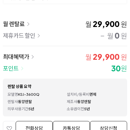
이용 요금
29,900
월
원
월 렌탈료
0
월
원
제휴카드 할인
29,900
월
원
최대혜택가
30
원
포인트
렌탈 상품 요약
모델명
KSJ-3600Q
설치비/등록비
면제
렌탈사
동양렌탈
제조사
동양렌탈
의무사용기간
5년
소유권이전
5년
전화상담
카톡상담
상담신청