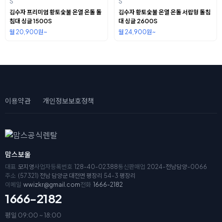
S
S
김수자 프리미엄 황토숯불 온열 온돌 돌
김수자 황토숯불 온열 온돌 서랍형 돌침
침대 싱글 1500S
대 싱글 2600S
월 20,900원~
월 24,900원~
이용약관
개인정보보호정책
맘스보울
대표
모지영
사업자등록번호
128-40-02388
통신판매업
2024-전남담양-0066
주소
(57321) 전남 담양군 대전면 평장리 54-3 평장리
이메일
wwizkr@gmail.com
전화
1666-2182
1666-2182
평일 09:00 ~ 18:00