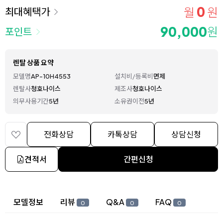
0
월
원
최대혜택가
90,000
원
포인트
렌탈 상품 요약
모델명
AP-10H4553
설치비/등록비
면제
렌탈사
청호나이스
제조사
청호나이스
의무사용기간
5년
소유권이전
5년
전화상담
카톡상담
상담신청
견적서
간편신청
상세 정보
모델정보
리뷰
Q&A
FAQ
0
0
0