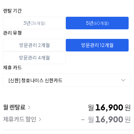
옵션 선택
렌탈 선택
렌탈 기간
3년
5년
(36개월)
(60개월)
관리 유형
방문관리 2개월
방문관리 12개월
방문관리 4개월
제휴 카드
[신한] 청호나이스 신한카드
이용 요금
16,900
월
원
월 렌탈료
16,900
월
원
제휴카드 할인