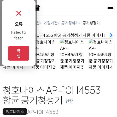
✗
홈
렌탈
디지털/가전
계절가전
공기정화기
공기청정기
오류
Failed to
fetch
확
인
청호나이스 AP-10H4553
항균 공기청정기
렌탈
AP-10H4553
청호나이스