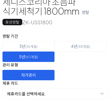
제니스코리아 초음파
식기세척기 1800mm
렌탈
ZK-USS1800
동양렌탈
옵션 선택
렌탈 선택
렌탈 기간
3년
4년
(36개월)
(48개월)
5년
(60개월)
관리 유형
자가관리
제휴 카드
제휴카드를 선택하세요.