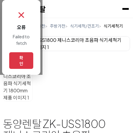
✗
홈
렌탈
디지털/가전
주방가전
식기세척/건조기
식기세척기
오류
Failed to
fetch
확
인
동양렌탈 ZK-USS1800