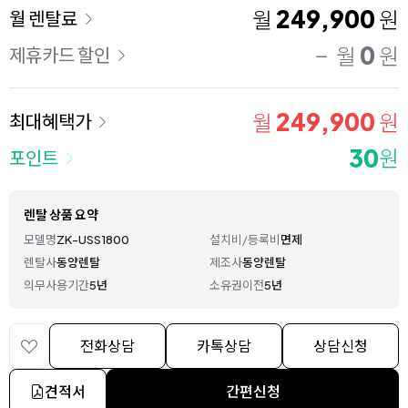
이용 요금
249,900
월
원
월 렌탈료
0
월
원
제휴카드 할인
249,900
월
원
최대혜택가
30
원
포인트
렌탈 상품 요약
모델명
ZK-USS1800
설치비/등록비
면제
렌탈사
동양렌탈
제조사
동양렌탈
의무사용기간
5년
소유권이전
5년
전화상담
카톡상담
상담신청
견적서
간편신청