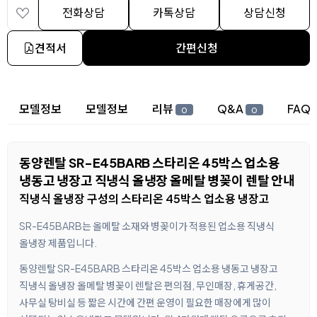
전화상담
카톡상담
상담신청
견적서
간편신청
상세 정보
모델정보
모델정보
리뷰
Q&A
FAQ
0
0
동양렌탈 SR-E45BARB 스타리온 45박스 업소용
냉동고 냉장고 직냉식 올냉장 올메탈 병꽂이 렌탈 안내
직냉식 올냉장 구성의 스타리온 45박스 업소용 냉장고
SR-E45BARB는 올메탈 소재와 병꽂이가 적용된 업소용 직냉식
올냉장 제품입니다.
동양렌탈 SR-E45BARB 스타리온 45박스 업소용 냉동고 냉장고
직냉식 올냉장 올메탈 병꽂이 렌탈은 편의점, 무인매장, 휴게공간,
사무실 탕비실 등 짧은 시간에 간편 운영이 필요한 매장에게 많이