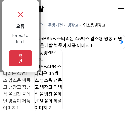
✗
홈
렌탈
디지털/가전
주방가전
냉장고
업소용냉장고
오류
Failed to
fetch
확
인