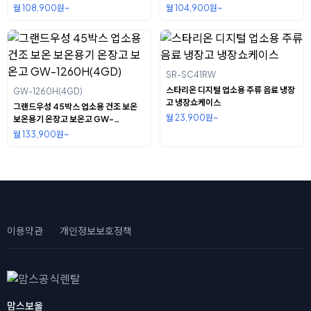
1260DF(2D)
올스텐 WSFM-650RM(2GA)
월 108,900원~
월 104,900원~
SR-SC41RW
스타리온 디지털 업소용 주류 음료 냉장
GW-1260H(4GD)
고 냉장쇼케이스
그랜드우성 45박스 업소용 건조 보온
월 23,900원~
보온용기 온장고 보온고 GW-
1260H(4GD)
월 133,900원~
이용약관
개인정보보호정책
맘스보울