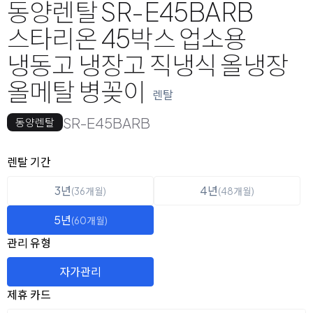
동양렌탈 SR-E45BARB
스타리온 45박스 업소용
냉동고 냉장고 직냉식 올냉장
올메탈 병꽂이
렌탈
SR-E45BARB
동양렌탈
옵션 선택
렌탈 선택
렌탈 기간
3년
4년
(36개월)
(48개월)
5년
(60개월)
관리 유형
자가관리
제휴 카드