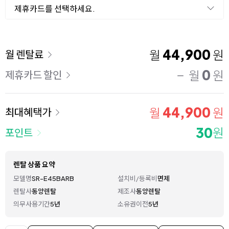
제휴카드를 선택하세요.
이용 요금
44,900
월
원
월 렌탈료
0
월
원
제휴카드 할인
44,900
월
원
최대혜택가
30
원
포인트
렌탈 상품 요약
모델명
SR-E45BARB
설치비/등록비
면제
렌탈사
동양렌탈
제조사
동양렌탈
의무사용기간
5년
소유권이전
5년