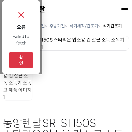
✗
홈
렌탈
디지털/가전
주방가전
식기세척/건조기
식기건조기
오류
Failed to
fetch
확
인
동양렌탈 SR-ST150S