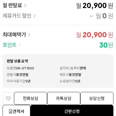
이용 요금
20,900
월
원
월 렌탈료
0
월
원
제휴카드 할인
20,900
월
원
최대혜택가
30
원
포인트
렌탈 상품 요약
모델명
SR-ST150S
설치비/등록비
면제
렌탈사
동양렌탈
제조사
동양렌탈
의무사용기간
5년
소유권이전
5년
전화상담
카톡상담
상담신청
견적서
간편신청