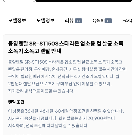
상세 정보
모델정보
모델정보
리뷰
Q&A
FAQ
0
0
동양렌탈 SR-ST150S 스타리온 업소용 컵 살균 소독
소독기 소독고 렌탈 안내
동양렌탈 SR-ST150S 스타리온 업소용 컵 살균 소독 소독기 소독고
렌탈은 편의점, 무인매장, 휴게공간, 사무실 탕비실 등 짧은 시간에 간편
운영이 필요한 매장에게 많이 선택되는 식기건조기 모델입니다. 월
2만원대 렌탈 요금으로 초기 구매 부담 없이 이용할 수 있으며,
자가관리 방식으로 이용할 수 있습니다.
렌탈 조건
이 상품은 36개월, 48개월, 60개월 약정 조건을 선택할 수 있습니다.
자가관리 옵션을 제공합니다. 월 렌탈료는 최저 20,900원부터
시작하며, 선택 조건에 따라 달라질 수 있습니다.