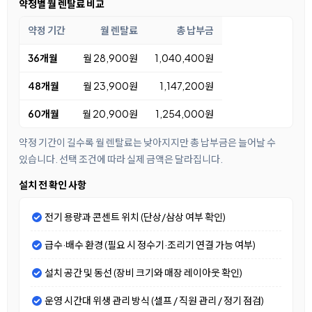
약정별 월 렌탈료 비교
약정 기간
월 렌탈료
총 납부금
36개월
월 28,900원
1,040,400원
48개월
월 23,900원
1,147,200원
60개월
월 20,900원
1,254,000원
약정 기간이 길수록 월 렌탈료는 낮아지지만 총 납부금은 늘어날 수
있습니다. 선택 조건에 따라 실제 금액은 달라집니다.
설치 전 확인 사항
전기 용량과 콘센트 위치 (단상/삼상 여부 확인)
급수·배수 환경 (필요 시 정수기·조리기 연결 가능 여부)
설치 공간 및 동선 (장비 크기와 매장 레이아웃 확인)
운영 시간대 위생 관리 방식 (셀프 / 직원 관리 / 정기 점검)