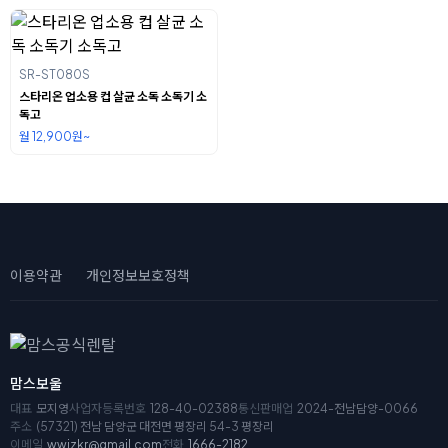
SR-ST080S
스타리온 업소용 컵 살균 소독 소독기 소
독고
월 12,900원~
이용약관
개인정보보호정책
맘스보울
대표
모지영
사업자등록번호
128-40-02388
통신판매업
2024-전남담양-0066
주소
(57321) 전남 담양군 대전면 평장리 54-3 평장리
이메일
wwizkr@gmail.com
전화
1666-2182