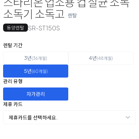
스타리온 업소용 컵 살균 소독
소독기 소독고
렌탈
SR-ST150S
동양렌탈
옵션 선택
렌탈 선택
렌탈 기간
3년
4년
(36개월)
(48개월)
5년
(60개월)
관리 유형
자가관리
제휴 카드
제휴카드를 선택하세요.