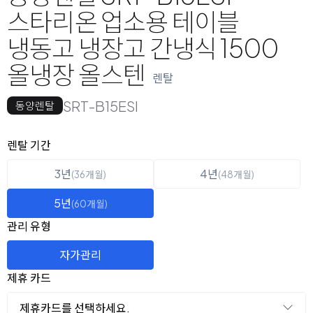
스타리온 업소용 테이블
냉동고 냉장고 간냉식 1500
올냉장 올스텐
렌탈
SRT-B15ESI
동양렌탈
옵션 선택
렌탈 선택
렌탈 기간
3년
4년
(36개월)
(48개월)
5년
(60개월)
관리 유형
자가관리
제휴 카드
제휴카드를 선택하세요.