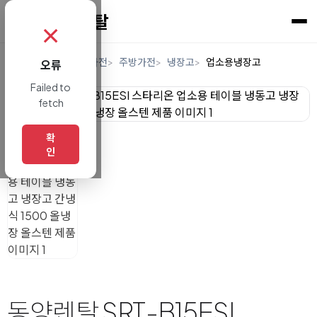
✗
홈
렌탈
디지털/가전
주방가전
냉장고
업소용냉장고
오류
Failed to
fetch
확
인
동양렌탈 SRT-B15ESI