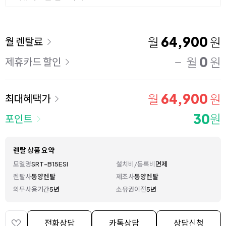
이용 요금
64,900
월
원
월 렌탈료
0
월
원
제휴카드 할인
64,900
월
원
최대혜택가
30
원
포인트
렌탈 상품 요약
모델명
SRT-B15ESI
설치비/등록비
면제
렌탈사
동양렌탈
제조사
동양렌탈
의무사용기간
5년
소유권이전
5년
전화상담
카톡상담
상담신청