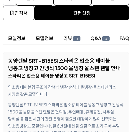
견적서
간편신청
상세 정보
모델정보
모델정보
리뷰
Q&A
FAQ
0
0
동양렌탈 SRT-B15ESI 스타리온 업소용 테이블
냉동고 냉장고 간냉식 1500 올냉장 올스텐 렌탈 안내
스타리온 업소용 테이블 냉장고 SRT-B15ESI
업소용 테이블형 구조에 간냉식 냉각 방식과 올냉장·올스테인리스
사양을 갖춘 모델입니다.
동양렌탈 SRT-B15ESI 스타리온 업소용 테이블 냉동고 냉장고 간냉식
1500 올냉장 올스텐 렌탈은 편의점, 무인매장, 휴게공간, 사무실
탕비실 등 짧은 시간에 간편 운영이 필요한 매장에게 많이 선택되는
업소용냉장고 모델입니다. 월 6만원대 렌탈 요금으로 초기 구매 부담