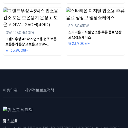
SR-SC41RW
스타리온 디지털 업소용 주류 음료 냉장
GW-1260H(4GD)
고 냉장쇼케이스
그랜드우성 45박스 업소용 건조 보온
월 23,900원~
보온용기 온장고 보온고 GW-
1260H(4GD)
월 133,900원~
이용약관
개인정보보호정책
맘스보울