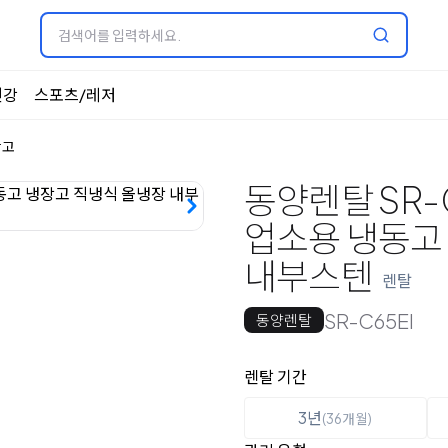
건강
스포츠/레저
장고
동양렌탈 SR-
업소용 냉동고
내부스텐
렌탈
SR-C65EI
동양렌탈
옵션 선택
렌탈 선택
렌탈 기간
3년
(36개월)