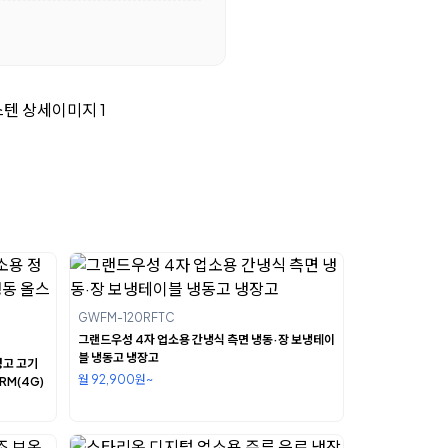
GWFM-120RFTC
그랜드우성 4자 업소용 간냉식 측면 냉동·장 보냉테이
블 냉동고 냉장고
성고 고기
월 92,900원~
RM(4G)