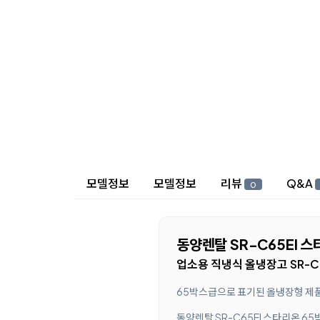
상세 정보
모델정보
모델정보
리뷰
Q&A
0
동양렌탈 SR-C65EI 
업소용 직냉식 올냉장고 SR-C6
65박스급으로 표기된 올냉장형 제
동양렌탈 SR-C65EI 스타리온 6