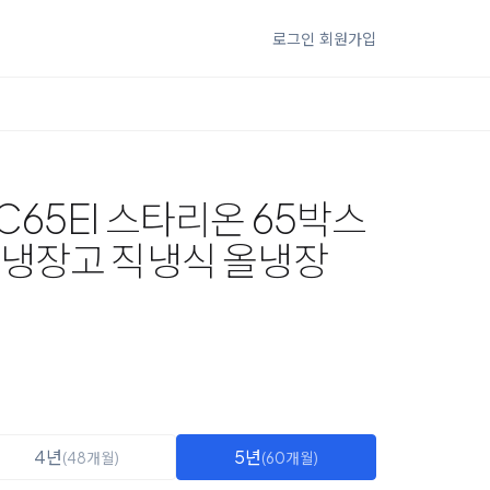
로그인
회원가입
C65EI 스타리온 65박스
 냉장고 직냉식 올냉장
4년
5년
(48개월)
(60개월)