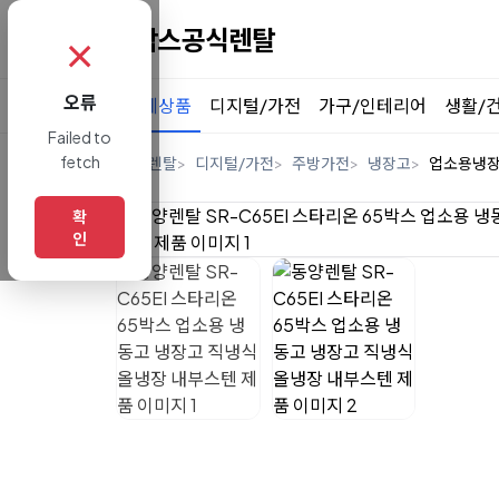
✗
오류
전체상품
디지털/가전
가구/인테리어
생활/
Failed to
fetch
홈
렌탈
디지털/가전
주방가전
냉장고
업소용냉
확
인