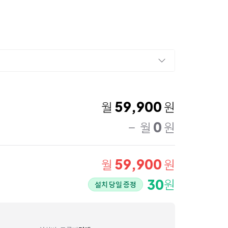
59,900
월
원
0
월
원
59,900
월
원
30
원
설치 당일 증정