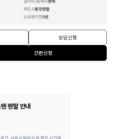
설치비/등록비
면제
제조사
동양렌탈
소유권이전
5년
상담신청
간편신청
스텐 렌탈 안내
게공간, 사무실 탕비실 등 짧은 시간에