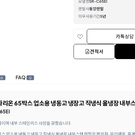
모델명
SR-C65EI
렌탈사
동양렌탈
의무사용기간
5년
카톡상담
견적서
FAQ
0
0
스타리온 65박스 업소용 냉동고 냉장고 직냉식 올냉장 내부
5EI
품이며 내부 스테인리스 사양을 갖췄습니다.
5박스 업소용 냉동고 냉장고 직냉식 올냉장 내부스텐 렌탈은 편의점, 무인매장, 휴