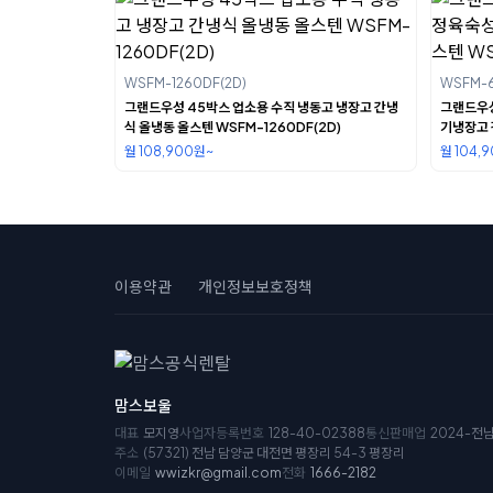
WSFM-1260DF(2D)
WSFM-6
그랜드우성 45박스 업소용 수직 냉동고 냉장고 간냉
그랜드우성
식 올냉동 올스텐 WSFM-1260DF(2D)
기냉장고 
650RM(
월 108,900원~
월 104,
이용약관
개인정보보호정책
맘스보울
대표
모지영
사업자등록번호
128-40-02388
통신판매업
2024-전
주소
(57321) 전남 담양군 대전면 평장리 54-3 평장리
이메일
wwizkr@gmail.com
전화
1666-2182