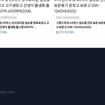
50RM(2GA)
GW-1260H(4GD)
 25박스 샷시유리문 업소용 정육숙성고 고
그랜드우성 45박스 업소용 건조 보온 보온
간냉식 올냉동 올스텐 WSFM-
고 보온고 GW-1260H(4GD)
2GA)
900원~
월 133,900원~
남담양-0066