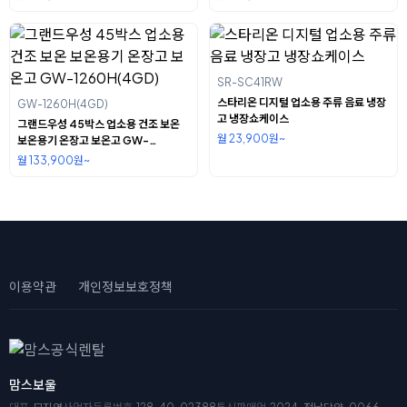
SR-SC41RW
스타리온 디지털 업소용 주류 음료 냉장
GW-1260H(4GD)
고 냉장쇼케이스
그랜드우성 45박스 업소용 건조 보온
월 23,900원~
보온용기 온장고 보온고 GW-
1260H(4GD)
월 133,900원~
이용약관
개인정보보호정책
맘스보울