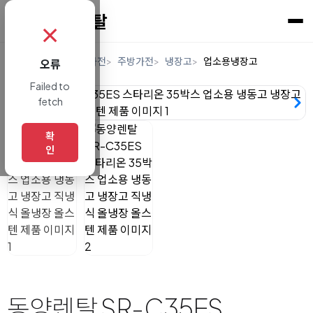
✗
홈
렌탈
디지털/가전
주방가전
냉장고
업소용냉장고
오류
Failed to
fetch
확
인
동양렌탈 SR-C35ES