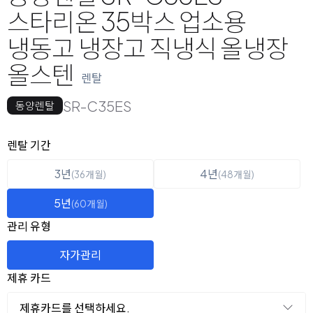
스타리온 35박스 업소용
냉동고 냉장고 직냉식 올냉장
올스텐
렌탈
SR-C35ES
동양렌탈
옵션 선택
렌탈 선택
렌탈 기간
3년
4년
(36개월)
(48개월)
5년
(60개월)
관리 유형
자가관리
제휴 카드
제휴카드를 선택하세요.