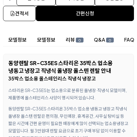
견적서
간편신청
상세 정보
모델정보
모델정보
리뷰
Q&A
FAQ
0
0
동양렌탈 SR-C35ES 스타리온 35박스 업소용
냉동고 냉장고 직냉식 올냉장 올스텐 렌탈 안내
35박스 업소용 올스테인리스 직냉식 냉장고
스타리온 SR-C35ES는 업소용으로 분류된 올냉장·직냉식 모델이며,
제품명에 올스테인리스 사양이 명시되어 있습니다.
동양렌탈 SR-C35ES 스타리온 35박스 업소용 냉동고 냉장고 직냉식
올냉장 올스텐 렌탈은 편의점, 무인매장, 휴게공간, 사무실 탕비실 등
짧은 시간에 간편 운영이 필요한 매장에게 많이 선택되는 업소용냉장고
모델입니다. 월 3만원대 렌탈 요금으로 초기 구매 부담 없이 이용할 수