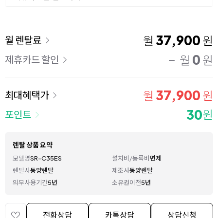
이용 요금
37,900
월
원
월 렌탈료
0
월
원
제휴카드 할인
37,900
월
원
최대혜택가
30
원
포인트
렌탈 상품 요약
모델명
SR-C35ES
설치비/등록비
면제
렌탈사
동양렌탈
제조사
동양렌탈
의무사용기간
5년
소유권이전
5년
전화상담
카톡상담
상담신청