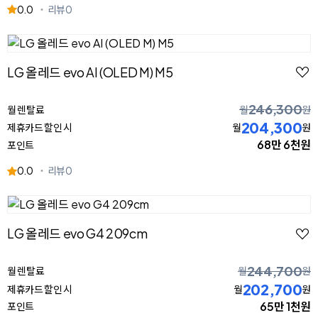
0.0
리뷰
0
LG 올레드 evo AI (OLED M) M5
246,300
월 렌탈료
월
원
204,300
제휴카드 할인 시
월
원
68만 6천원
포인트
0.0
리뷰
0
LG 올레드 evo G4 209cm
244,700
월 렌탈료
월
원
202,700
제휴카드 할인 시
월
원
65만 1천원
포인트