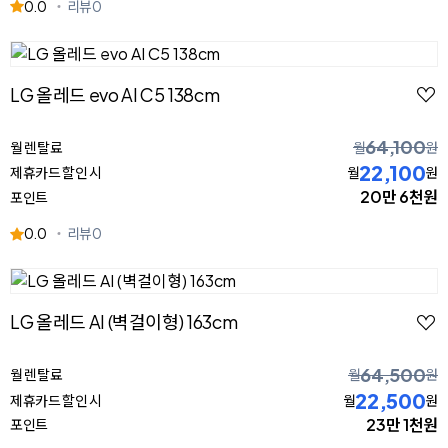
0.0
리뷰
0
LG 올레드 evo AI C5 138cm
64,100
월 렌탈료
월
원
22,100
제휴카드 할인 시
월
원
20만 6천원
포인트
0.0
리뷰
0
LG 올레드 AI (벽걸이형) 163cm
64,500
월 렌탈료
월
원
22,500
제휴카드 할인 시
월
원
23만 1천원
포인트