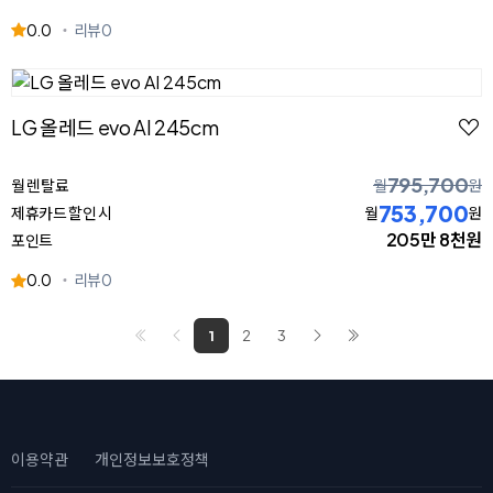
0.0
리뷰
0
LG 올레드 evo AI 245cm
795,700
월 렌탈료
월
원
753,700
제휴카드 할인 시
월
원
205만 8천원
포인트
0.0
리뷰
0
1
2
3
이용약관
개인정보보호정책