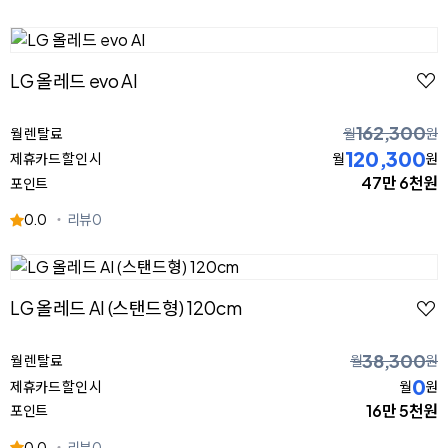
LG 올레드 evo AI
162,300
월 렌탈료
월
원
120,300
제휴카드 할인 시
월
원
47만 6천원
포인트
0.0
리뷰
0
LG 올레드 AI (스탠드형) 120cm
38,300
월 렌탈료
월
원
0
제휴카드 할인 시
월
원
16만 5천원
포인트
0.0
리뷰
0