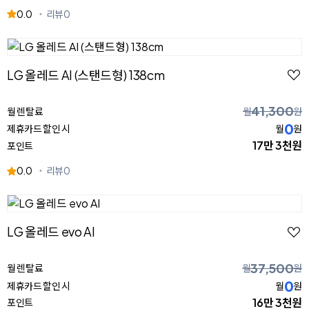
0.0
리뷰
0
LG 올레드 AI (스탠드형) 138cm
41,300
월 렌탈료
월
원
0
제휴카드 할인 시
월
원
17만 3천원
포인트
0.0
리뷰
0
LG 올레드 evo AI
37,500
월 렌탈료
월
원
0
제휴카드 할인 시
월
원
16만 3천원
포인트