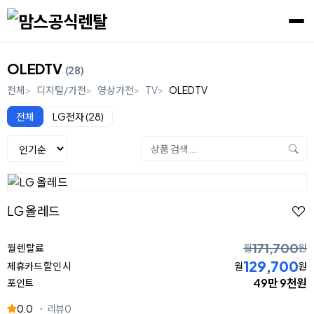
OLEDTV
(28)
전체
디지털/가전
영상가전
TV
OLEDTV
전체
LG전자 (28)
LG 올레드
171,700
월 렌탈료
월
원
129,700
제휴카드 할인 시
월
원
49만 9천원
포인트
0.0
리뷰
0