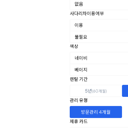
없음
사다리차이용여부
이용
불필요
색상
네이비
베이지
렌탈 선택
렌탈 기간
5년
(60개월)
관리 유형
방문관리 4개월
제휴 카드