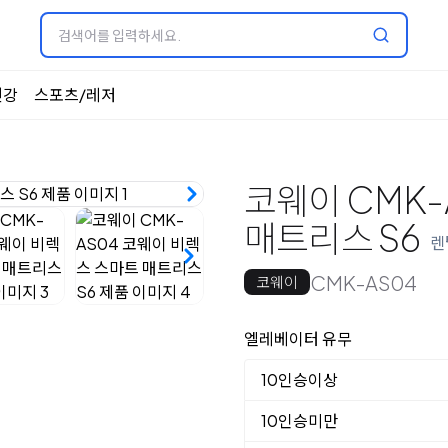
건강
스포츠/레저
코웨이 CMK-
매트리스 S6
렌
CMK-AS04
코웨이
옵션 선택
엘레베이터 유무
10인승이상
10인승미만