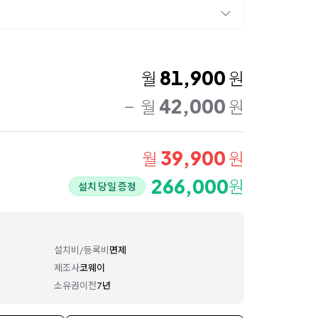
81,900
월
원
42,000
월
원
39,900
월
원
266,000
원
설치 당일 증정
설치비/등록비
면제
제조사
코웨이
소유권이전
7년