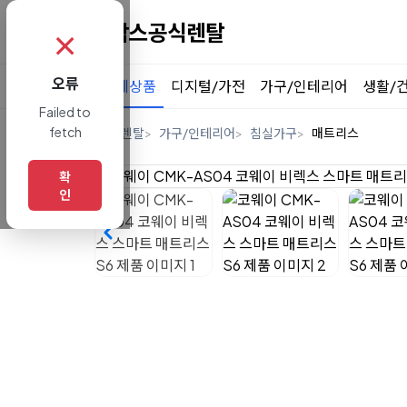
✗
오류
전체상품
디지털/가전
가구/인테리어
생활/
Failed to
fetch
홈
렌탈
가구/인테리어
침실가구
매트리스
확
인