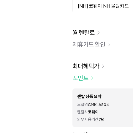
[NH] 코웨이 NH 올원카드
이용 요금
월 렌탈료
제휴카드 할인
최대혜택가
포인트
렌탈 상품 요약
모델명
CMK-AS04
렌탈사
코웨이
의무사용기간
7년