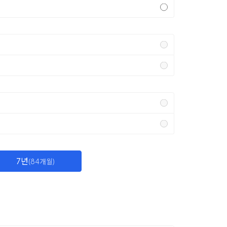
7년
(84개월)